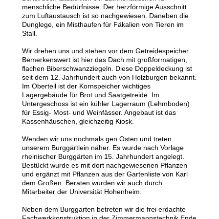
menschliche Bedürfnisse. Der herzförmige Ausschnitt
zum Luftaustausch ist so nachgewiesen. Daneben die
Dunglege, ein Misthaufen für Fäkalien von Tieren im
Stall.
Wir drehen uns und stehen vor dem Getreidespeicher.
Bemerkenswert ist hier das Dach mit großformatigen,
flachen Biberschwanzziegeln. Diese Doppeldeckung ist
seit dem 12. Jahrhundert auch von Holzburgen bekannt.
Im Oberteil ist der Kornspeicher wichtiges
Lagergebäude für Brot und Saatgetreide. Im
Untergeschoss ist ein kühler Lagerraum (Lehmboden)
für Essig- Most- und Weinfässer. Angebaut ist das
Kassenhäuschen, gleichzeitig Kiosk.
Wenden wir uns nochmals gen Osten und treten
unserem Burggärtlein näher. Es wurde nach Vorlage
rheinischer Burggärten im 15. Jahrhundert angelegt.
Bestückt wurde es mit dort nachgewiesenen Pflanzen
und ergänzt mit Pflanzen aus der Gartenliste von Karl
dem Großen. Beraten wurden wir auch durch
Mitarbeiter der Universität Hohenheim.
Neben dem Burggarten betreten wir die frei erdachte
Fachwerkkonstruktion in der Zimmermannstechnik Ende