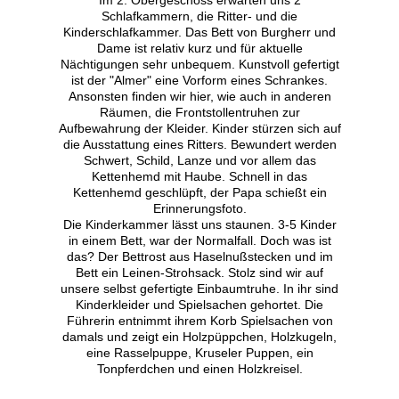
Im 2. Obergeschoss erwarten uns 2
Schlafkammern, die Ritter- und die
Kinderschlafkammer. Das Bett von Burgherr und
Dame ist relativ kurz und für aktuelle
Nächtigungen sehr unbequem. Kunstvoll gefertigt
ist der "Almer" eine Vorform eines Schrankes.
Ansonsten finden wir hier, wie auch in anderen
Räumen, die Frontstollentruhen zur
Aufbewahrung der Kleider. Kinder stürzen sich auf
die Ausstattung eines Ritters. Bewundert werden
Schwert, Schild, Lanze und vor allem das
Kettenhemd mit Haube. Schnell in das
Kettenhemd geschlüpft, der Papa schießt ein
Erinnerungsfoto.
Die Kinderkammer lässt uns staunen. 3-5 Kinder
in einem Bett, war der Normalfall. Doch was ist
das? Der Bettrost aus Haselnußstecken und im
Bett ein Leinen-Strohsack. Stolz sind wir auf
unsere selbst gefertigte Einbaumtruhe. In ihr sind
Kinderkleider und Spielsachen gehortet. Die
Führerin entnimmt ihrem Korb Spielsachen von
damals und zeigt ein Holzpüppchen, Holzkugeln,
eine Rasselpuppe, Kruseler Puppen, ein
Tonpferdchen und einen Holzkreisel.