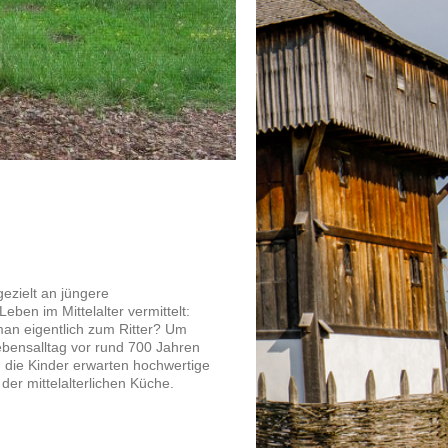
ezielt an jüngere
en im Mittelalter vermittelt:
an eigentlich zum Ritter? Um
ebensalltag vor rund 700 Jahren
die Kinder erwarten hochwertige
er mittelalterlichen Küche.